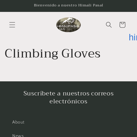
Ir
Bienvenido a nuestro Himali Pasal
directamente
al contenido
Carrito
h
Climbing Gloves
Suscríbete a nuestros correos
electrónicos
About
News