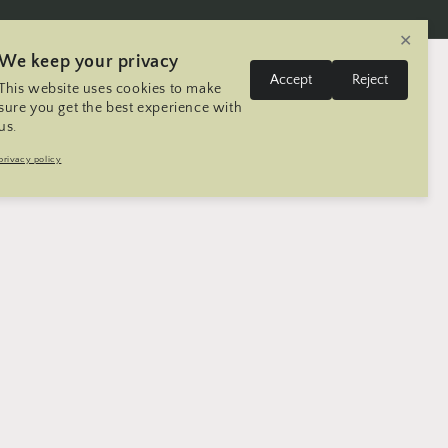
✕
We keep your privacy
लग
दे
भा
Accept
Reject
This website uses cookies to make
-
कार्ट
संयुक्त राज्य | USD $
नेपाली
श
षा
sure you get the best experience with
इन
us.
/
Trip
सम्पर्क गर्नुहोस्
Seller Registration
privacy policy
क्षे
त्र