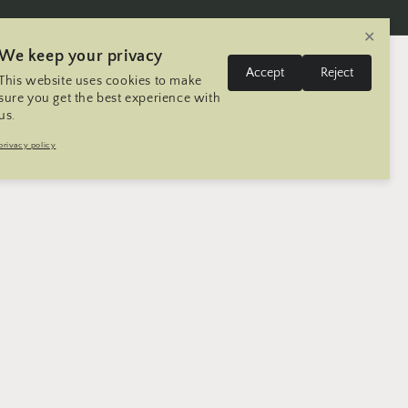
✕
We keep your privacy
लग
दे
भा
Accept
Reject
This website uses cookies to make
-
कार्ट
संयुक्त राज्य | USD $
नेपाली
श
षा
sure you get the best experience with
इन
us.
/
Trip
सम्पर्क गर्नुहोस्
Seller Registration
privacy policy
क्षे
त्र